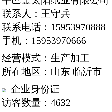
平邑金太阳纸业有限公司
联系人：王守兵
联系电话：15953970888
手机：15953970666
经营模式：生产加工
所在地区：山东 临沂市
企业身份证
访客数量：
4632