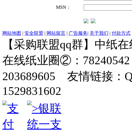
MSN：
网站地图
|
安全联盟
|
网站留言
|
广告服务
|
关于我们
|
付款方式
【采购联盟qq群】中纸在线
在线纸业圈②：782405
203689605 友情链接：Q
1529831602