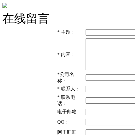
在线留言
*
主题：
*
内容：
*
公司名
称：
*
联系人：
*
联系电
话：
电子邮箱：
QQ：
阿里旺旺：