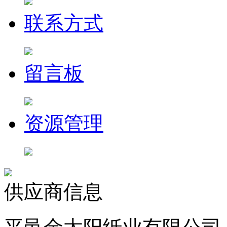
联系方式
留言板
资源管理
供应商信息